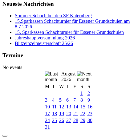
Neueste Nachrichten
Sommer Schach bei den SF Katernberg
15.Sparkassen Schachturnier für Essener Grundschulen am
8.7.2026
15. Sparkassen Schachturnier für Essener Grundschulen
Jahreshauptversammlung 2026
Blitzeinzelmeisterschaft 25/26
Termine
No events
August
2026
M
T
W
T
F
S
S
1
2
3
4
5
6
7
8
9
10
11
12
13
14
15
16
17
18
19
20
21
22
23
24
25
26
27
28
29
30
31