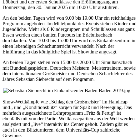
Löbbert und der ersten Schulklasse
den Eröffnungszug am
Donnerstag, den 30. Januar 2025 um 10.00 Uhr
ausführen.
An den beiden Tagen wird von
9.00 bis 19.00 Uhr
ein reichhaltiges
Programm angeboten. Im Mittelpunkt des Events stehen Kinder und
Jugendliche. Mehr als
6 Kindergruppen und Schulklassen aus ganz
Essen
werden einen bunten Parcours im Erlebnisschach
durchlaufen. Von 10.00 bis 15.00 Uhr wird das Einkaufszentrum in
einen
lebendigen Schachunterricht
verwandelt. Nach der
Einführung in das königliche Spiel ist
Showtime
angesagt.
An beiden Tagen stehen von 15.00 bis 20.00 Uhr Simultanschach
mit
Bundesligaspielern, Deutschen Meistern, Meistertrainern,
sowie
dem internationalen Großmeister und Deutschen Schachlehrer des
Jahres Sebastian Siebrecht
auf dem Programm
.
Show-Wettkämpfe wie „
Schlag den Großmeister
“ im Handicap
und-, und „
Ko
ndi
tionsblitz
“ sorgen für Spaß und Bewegung. Das
mehrfach ausgezeichnete Lehrprogramm „
Fritz & Fertig
“ ist
ebenfalls mit von der Partie. Weltklassepartien aus der Welt werden
analysiert und „live“ interaktiv ins Center geholt. Zudem gibt es
auch in den
Blitzturnieren
, dem
Universitäts-Cup
zahlreiche
Gewinne.