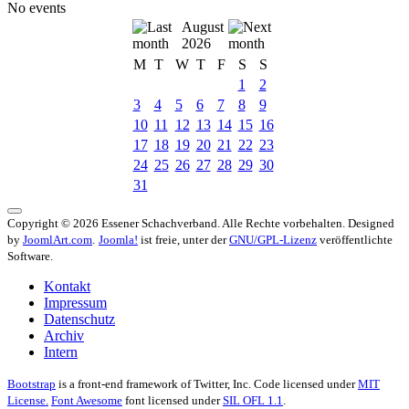
No events
August
2026
M
T
W
T
F
S
S
1
2
3
4
5
6
7
8
9
10
11
12
13
14
15
16
17
18
19
20
21
22
23
24
25
26
27
28
29
30
31
Copyright © 2026 Essener Schachverband. Alle Rechte vorbehalten. Designed
by
JoomlArt.com
.
Joomla!
ist freie, unter der
GNU/GPL-Lizenz
veröffentlichte
Software.
Kontakt
Impressum
Datenschutz
Archiv
Intern
Bootstrap
is a front-end framework of Twitter, Inc. Code licensed under
MIT
License.
Font Awesome
font licensed under
SIL OFL 1.1
.