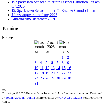
15.Sparkassen Schachturnier für Essener Grundschulen am
8.7.2026
15. Sparkassen Schachturnier für Essener Grundschulen
Jahreshauptversammlung 2026
Blitzeinzelmeisterschaft 25/26
Termine
No events
August
2026
M
T
W
T
F
S
S
1
2
3
4
5
6
7
8
9
10
11
12
13
14
15
16
17
18
19
20
21
22
23
24
25
26
27
28
29
30
31
Copyright © 2026 Essener Schachverband. Alle Rechte vorbehalten. Designed
by
JoomlArt.com
.
Joomla!
ist freie, unter der
GNU/GPL-Lizenz
veröffentlichte
Software.