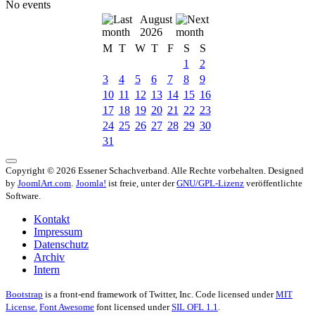
No events
August
2026
M
T
W
T
F
S
S
1
2
3
4
5
6
7
8
9
10
11
12
13
14
15
16
17
18
19
20
21
22
23
24
25
26
27
28
29
30
31
Copyright © 2026 Essener Schachverband. Alle Rechte vorbehalten. Designed
by
JoomlArt.com
.
Joomla!
ist freie, unter der
GNU/GPL-Lizenz
veröffentlichte
Software.
Kontakt
Impressum
Datenschutz
Archiv
Intern
Bootstrap
is a front-end framework of Twitter, Inc. Code licensed under
MIT
License.
Font Awesome
font licensed under
SIL OFL 1.1
.