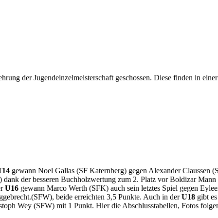
hrung der Jugendeinzelmeisterschaft geschossen. Diese finden in eine
U14
gewann Noel Gallas (SF Katernberg) gegen Alexander Claussen (S
 dank der besseren Buchholzwertung zum 2. Platz vor Boldizar Mann (S
er
U16
gewann Marco Werth (SFK) auch sein letztes Spiel gegen Eyleen 
ggebrecht.(SFW), beide erreichten 3,5 Punkte. Auch in der
U18
gibt e
toph Wey (SFW) mit 1 Punkt. Hier die Abschlusstabellen, Fotos folge